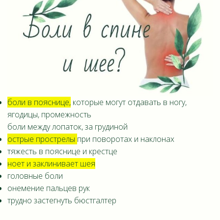
боли в пояснице,
которые могут отдавать в ногу,
ягодицы, промежность
боли между лопаток, за грудиной
острые прострелы
при поворотах и наклонах
тяжесть в пояснице и крестце
ноет и заклинивает шея
головные боли
онемение пальцев рук
трудно застегнуть бюстгалтер