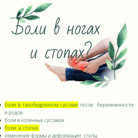
боли в тазобедренном суставе
после беремненности
и родов
боли в коленных суставах
боли в стопах
изменение формы и деформация стопы