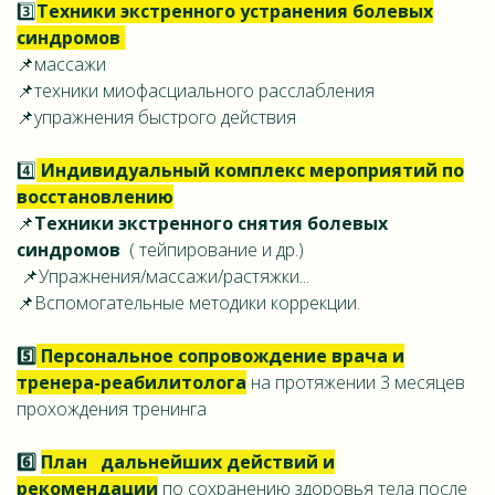
3️⃣
Техники экстренного устранения болевых
синдромов
📌массажи
📌техники миофасциального расслабления
📌упражнения быстрого действия
4️⃣
Индивидуальный комплекс мероприятий
по
восстановлению
📌
Техники экстренного снятия болевых
синдромов
( тейпирование и др.)
📌Упражнения/массажи/растяжки...
📌Вспомогательные методики коррекции.
5️⃣
Персональное сопровождение врача и
тренера
-реабилитолога
на протяжении 3 месяцев
прохождения тренинга
6️⃣
План дальнейших действий
и
рекомендации
по сохранению здоровья тела после