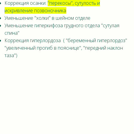
Коррекция осанки:
"перекосы", сутулость и
искривление позвоночника
Уменьшение "холки" в шейном отделе
Уме
ньшение гиперкифоза грудного отдела "сутулая
спина"
Коррекция гиперлордоза ( "беременный гиперлордоз"
"увеличенный прогиб в пояснице", "передний наклон
таза")